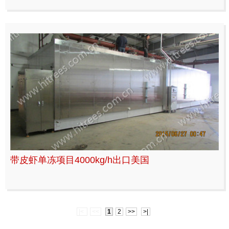
带皮虾单冻项目4000kg/h出口美国
|<
<<
1
2
>>
>|