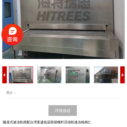
简介：
详情描述
隧道式速冻机搭配台湾复盛低温双级螺杆压缩机速冻核桃仁